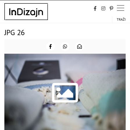
Skip
to
content
TRAŽI
JPG 26