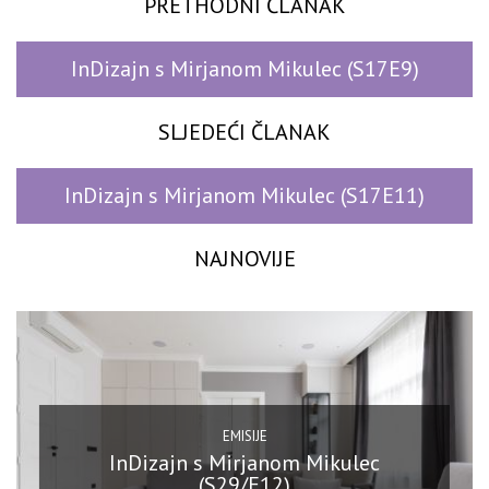
PRETHODNI ČLANAK
InDizajn s Mirjanom Mikulec (S17E9)
SLJEDEĆI ČLANAK
InDizajn s Mirjanom Mikulec (S17E11)
NAJNOVIJE
EMISIJE
InDizajn s Mirjanom Mikulec
(S29/E12)