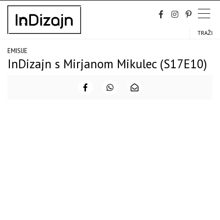
Skip
to
content
TRAŽI
EMISIJE
InDizajn s Mirjanom Mikulec (S17E10)