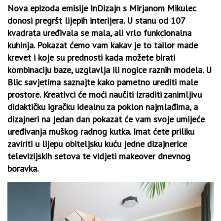
Nova epizoda emisije InDizajn s Mirjanom Mikulec
donosi pregršt lijepih interijera. U stanu od 107
kvadrata uređivala se mala, ali vrlo funkcionalna
kuhinja. Pokazat ćemo vam kakav je to tailor made
krevet i koje su prednosti kada možete birati
kombinaciju baze, uzglavlja ili nogice raznih modela. U
Blic savjetima saznajte kako pametno urediti male
prostore. Kreativci će moći naučiti izraditi zanimljivu
didaktičku igračku idealnu za poklon najmlađima, a
dizajneri na jedan dan pokazat će vam svoje umijeće
uređivanja muškog radnog kutka. Imat ćete priliku
zaviriti u lijepu obiteljsku kuću jedne dizajnerice
televizijskih setova te vidjeti makeover dnevnog
boravka.