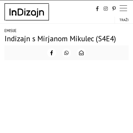
Skip
to
content
TRAŽI
EMISIJE
Indizajn s Mirjanom Mikulec (S4E4)