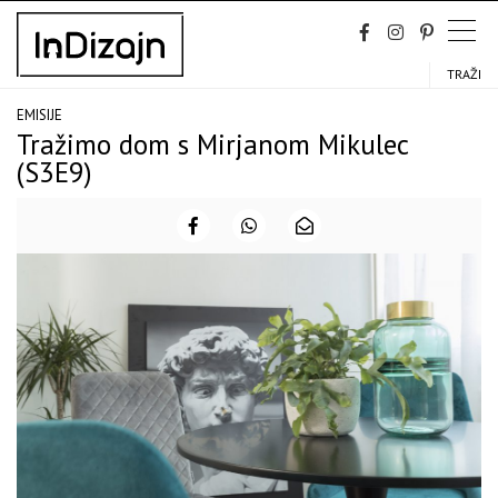
Skip
to
content
TRAŽI
EMISIJE
Tražimo dom s Mirjanom Mikulec
(S3E9)