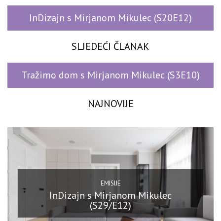
InDizajn s Mirjanom Mikulec (S20E12)
SLJEDEĆI ČLANAK
Tražimo dom s Mirjanom Mikulec (S3E10)
NAJNOVIJE
EMISIJE
InDizajn s Mirjanom Mikulec
(S29/E12)