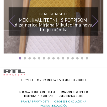
TRENDOVI I NOVITETI
MEKI, KVALITETNI I S POTPISOM:
dizajnerica Mirjana Mikulec ima novu
liniju ručnika
COPYRIGHT © 2026 INDIZAJN S MIRJANOM MIKULEC
MIRJANA MIKULEC INTERIJERI
EMAIL:
INFO@MMI.HR
TELEFON:
01 2301 330
UREDNIK:
IVA ĆURIĆ
PRAVILA PRIVATNOSTI
OBAVIJEST O KOLAČIĆIMA
POSTAVKE KOLAČIĆA