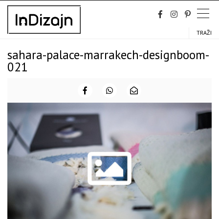
Skip
to
content
TRAŽI
sahara-palace-marrakech-designboom-
021