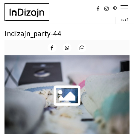
Skip
to
content
TRAŽI
Indizajn_party-44