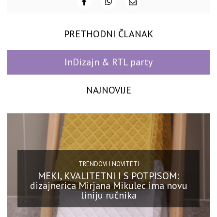
PRETHODNI ČLANAK
InDizajn & RTL party
NAJNOVIJE
TRENDOVI I NOVITETI
MEKI, KVALITETNI I S POTPISOM:
dizajnerica Mirjana Mikulec ima novu
liniju ručnika