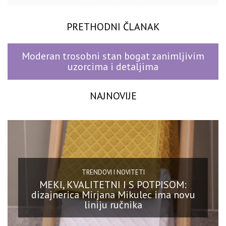
PRETHODNI ČLANAK
Moderan trosobni stan bogat zanimljivim
uzorcima i detaljima
NAJNOVIJE
TRENDOVI I NOVITETI
MEKI, KVALITETNI I S POTPISOM:
dizajnerica Mirjana Mikulec ima novu
liniju ručnika