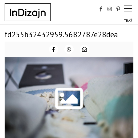
Skip
to
content
TRAŽI
fd255b32432959.5682787e28dea