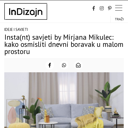
Skip
to
content
TRAŽI
IDEJE I SAVJETI
Insta(nt) savjeti by Mirjana Mikulec:
kako osmisliti dnevni boravak u malom
prostoru