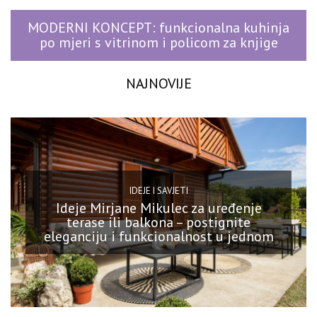
MODERNI KONCEPT: funkcionalna kuhinja
po mjeri s vitrinom i policom za knjige
NAJNOVIJE
IDEJE I SAVJETI
Ideje Mirjane Mikulec za uređenje
terase ili balkona – postignite
eleganciju i funkcionalnost u jednom