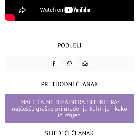
PODIJELI
PRETHODNI ČLANAK
MALE TAJNE DIZAJNERA INTERIJERA:
najčešće greške pri uređenju kuhinje i kako
ih izbjeći
SLJEDEĆI ČLANAK