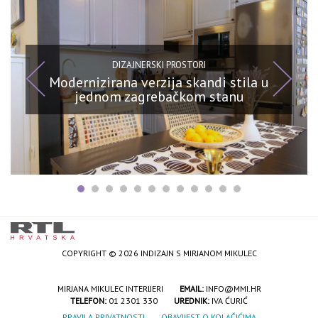
DIZAJNERSKI PROSTORI
Modernizirana verzija skandi stila u
jednom zagrebačkom stanu
COPYRIGHT © 2026 INDIZAJN S MIRJANOM MIKULEC
MIRJANA MIKULEC INTERIJERI
EMAIL:
INFO@MMI.HR
TELEFON:
01 2301 330
UREDNIK:
IVA ĆURIĆ
PRAVILA PRIVATNOSTI
OBAVIJEST O KOLAČIĆIMA