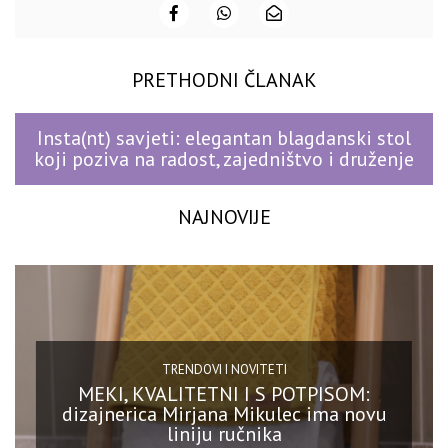
PRETHODNI ČLANAK
Insta(nt) savjeti: elegantan blagdanski stol
koji poziva na radost, zajedništvo i druženje
NAJNOVIJE
TRENDOVI I NOVITETI
MEKI, KVALITETNI I S POTPISOM:
dizajnerica Mirjana Mikulec ima novu
liniju ručnika