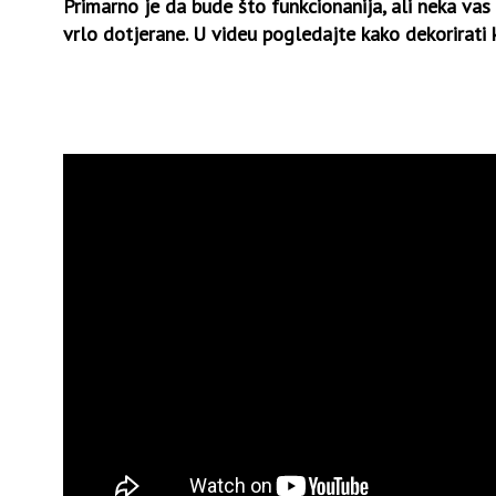
Primarno je da bude što funkcionanija, ali neka vas 
vrlo dotjerane. U videu pogledajte kako dekorirati 