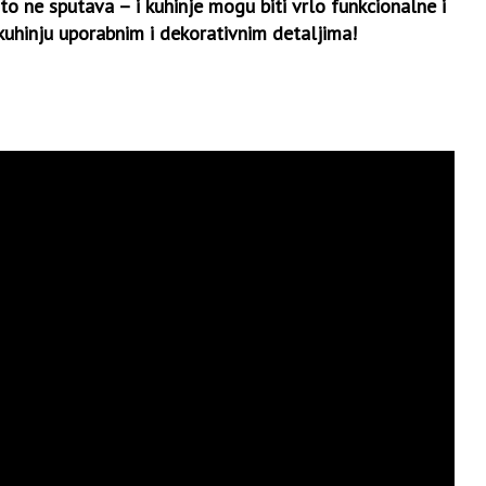
to ne sputava – i kuhinje mogu biti vrlo funkcionalne i
kuhinju uporabnim i dekorativnim detaljima!