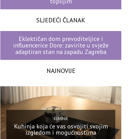
toplijim
SLJEDEĆI ČLANAK
Eklektičan dom prevoditeljice i
influencerice Dore: zavirite u svježe
adaptiran stan na zapadu Zagreba
NAJNOVIJE
KUHINJE
Kuhinja koja će vas osvojiti svojim
izgledom i mogućnostima