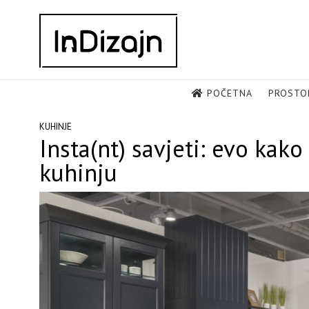
Skip
to
content
POČETNA
PROSTO
KUHINJE
Insta(nt) savjeti: evo kak
kuhinju