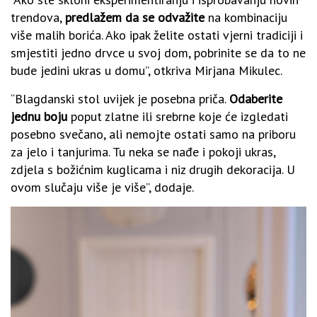
trendova,
predlažem da se odvažite
na kombinaciju
više malih borića. Ako ipak želite ostati vjerni tradiciji i
smjestiti jedno drvce u svoj dom, pobrinite se da to ne
bude jedini ukras u domu”, otkriva Mirjana Mikulec.
“Blagdanski stol uvijek je posebna priča.
Odaberite
jednu boju
poput zlatne ili srebrne koje će izgledati
posebno svečano, ali nemojte ostati samo na priboru
za jelo i tanjurima. Tu neka se nađe i pokoji ukras,
zdjela s božićnim kuglicama i niz drugih dekoracija. U
ovom slučaju više je više”, dodaje.