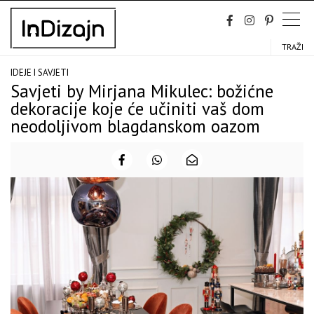
Skip
to
content
TRAŽI
IDEJE I SAVJETI
Savjeti by Mirjana Mikulec: božićne
dekoracije koje će učiniti vaš dom
neodoljivom blagdanskom oazom