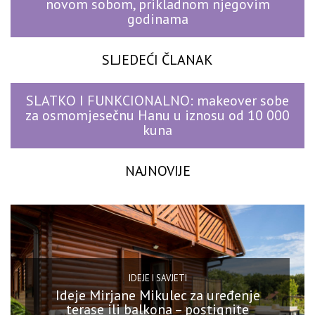
novom sobom, prikladnom njegovim
godinama
SLJEDEĆI ČLANAK
SLATKO I FUNKCIONALNO: makeover sobe
za osmomjesečnu Hanu u iznosu od 10 000
kuna
NAJNOVIJE
IDEJE I SAVJETI
Ideje Mirjane Mikulec za uređenje
terase ili balkona – postignite