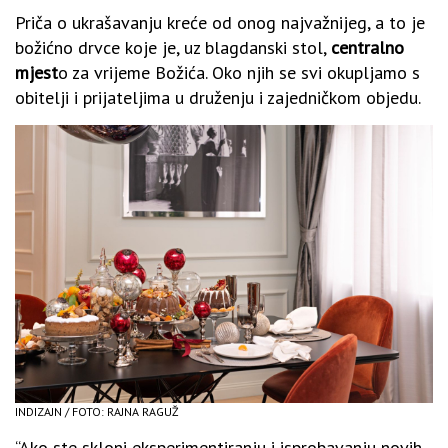
Priča o ukrašavanju kreće od onog najvažnijeg, a to je
božićno drvce koje je, uz blagdanski stol,
centralno
mjest
o za vrijeme Božića. Oko njih se svi okupljamo s
obitelji i prijateljima u druženju i zajedničkom objedu.
INDIZAJN / FOTO: RAJNA RAGUŽ
“Ako ste skloni eksperimentiranju i isprobavanju novih