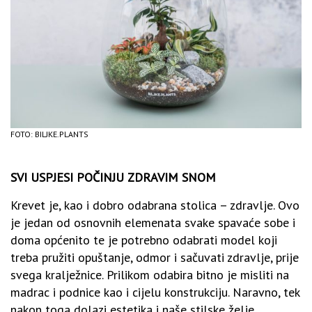
FOTO: BILJKE.PLANTS
SVI USPJESI POČINJU ZDRAVIM SNOM
Krevet je, kao i dobro odabrana stolica – zdravlje. Ovo
je jedan od osnovnih elemenata svake spavaće sobe i
doma općenito te je potrebno odabrati model koji
treba pružiti opuštanje, odmor i sačuvati zdravlje, prije
svega kralježnice. Prilikom odabira bitno je misliti na
madrac i podnice kao i cijelu konstrukciju. Naravno, tek
nakon toga dolazi estetika i naše stilske želje.