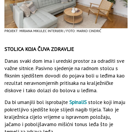
PROJEKT: MIRJANA MIKULEC INTERIJERI / FOTO: MARKO CINDRIĆ
STOLICA KOJA ČUVA ZDRAVLJE
Danas svaki dom ima i uredski prostor za odraditi sve
važne sitnice. Pasivno sjedenje na radnom stolcu s
fiksnim sjedištem dovodi do pojava boli u leđima kao
rezultat neravnomjernih pritisaka na kralježničke
diskove i tako dolazi do bolova u leđima.
Da bi umanjili bol isprobajte
SpinaliS
stolce koji imaju
pokretljivo sjedište koje slijedi nagib tijela. Tako je
kralježnica cijelo vrijeme u ispravnom položaju,
jačamo i poboljšavamo mišićni tonus leđa što je
temelj za zdrava leđa.