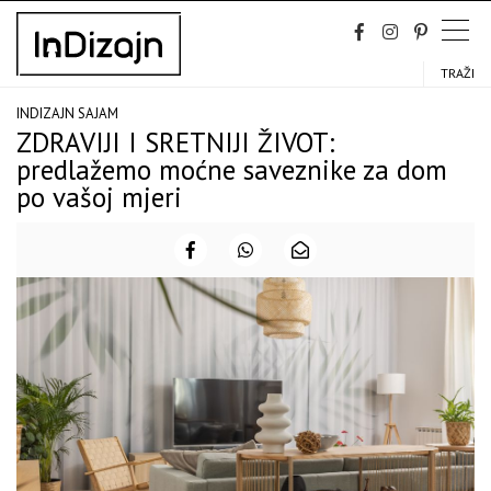
Skip
to
content
TRAŽI
INDIZAJN SAJAM
ZDRAVIJI I SRETNIJI ŽIVOT:
predlažemo moćne saveznike za dom
po vašoj mjeri