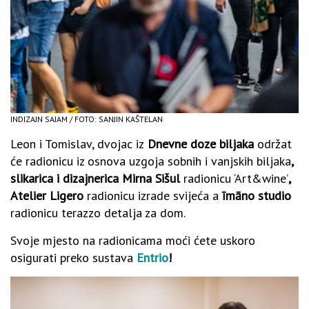
INDIZAJN SAJAM / FOTO: SANJIN KAŠTELAN
Leon i Tomislav, dvojac iz
Dnevne doze biljaka
održat
će radionicu iz osnova uzgoja sobnih i vanjskih biljaka
,
slikarica i dizajnerica Mirna Sišul
radionicu ‘Art&wine’
,
Atelier Ligero
radionicu izrade svijeća a
īmāno studio
radionicu terazzo detalja za dom.
Svoje mjesto na radionicama moći ćete uskoro
osigurati preko sustava
Entrio
!