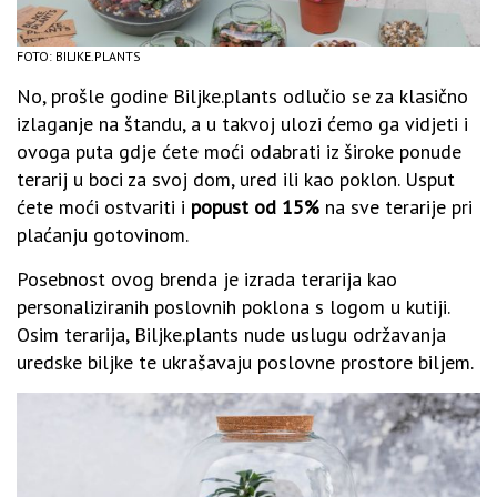
FOTO: BILJKE.PLANTS
No, prošle godine Biljke.plants odlučio se za klasično
izlaganje na štandu, a u takvoj ulozi ćemo ga vidjeti i
ovoga puta gdje ćete moći odabrati iz široke ponude
terarij u boci za svoj dom, ured ili kao poklon. Usput
ćete moći ostvariti i
popust od 15%
na sve terarije pri
plaćanju gotovinom.
Posebnost ovog brenda je izrada terarija kao
personaliziranih poslovnih poklona s logom u kutiji.
Osim terarija, Biljke.plants nude uslugu održavanja
uredske biljke te ukrašavaju poslovne prostore biljem.