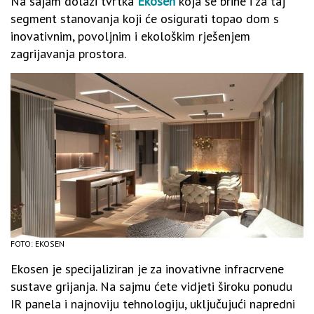
Na sajam dolazi tvrtka
Ekosen
koja se brine i za taj
segment stanovanja koji će osigurati topao dom s
inovativnim, povoljnim i ekološkim rješenjem
zagrijavanja prostora.
FOTO: EKOSEN
Ekosen je specijaliziran je za inovativne infracrvene
sustave grijanja. Na sajmu ćete vidjeti široku ponudu
IR panela i najnoviju tehnologiju, uključujući napredni