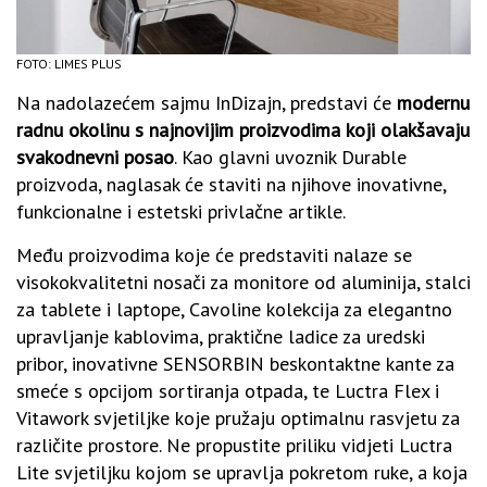
FOTO: LIMES PLUS
Na nadolazećem sajmu InDizajn, predstavi će
modernu
radnu okolinu s najnovijim proizvodima koji olakšavaju
svakodnevni posao
. Kao glavni uvoznik Durable
proizvoda, naglasak će staviti na njihove inovativne,
funkcionalne i estetski privlačne artikle.
Među proizvodima koje će predstaviti nalaze se
visokokvalitetni nosači za monitore od aluminija, stalci
za tablete i laptope, Cavoline kolekcija za elegantno
upravljanje kablovima, praktične ladice za uredski
pribor, inovativne SENSORBIN beskontaktne kante za
smeće s opcijom sortiranja otpada, te Luctra Flex i
Vitawork svjetiljke koje pružaju optimalnu rasvjetu za
različite prostore. Ne propustite priliku vidjeti Luctra
Lite svjetiljku kojom se upravlja pokretom ruke, a koja