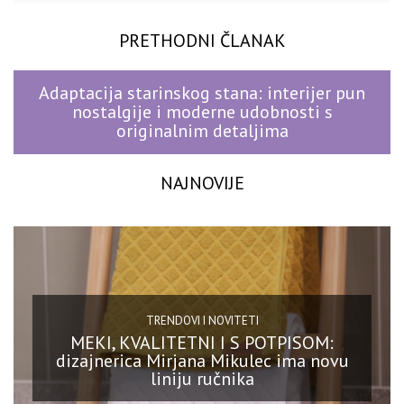
PRETHODNI ČLANAK
Adaptacija starinskog stana: interijer pun
nostalgije i moderne udobnosti s
originalnim detaljima
NAJNOVIJE
TRENDOVI I NOVITETI
MEKI, KVALITETNI I S POTPISOM:
dizajnerica Mirjana Mikulec ima novu
liniju ručnika