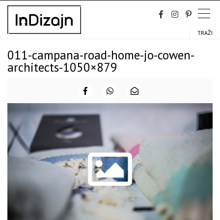
Skip
to
content
TRAŽI
011-campana-road-home-jo-cowen-
architects-1050×879