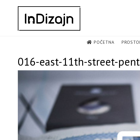
Skip
to
content
POČETNA
PROSTO
016-east-11th-street-pe