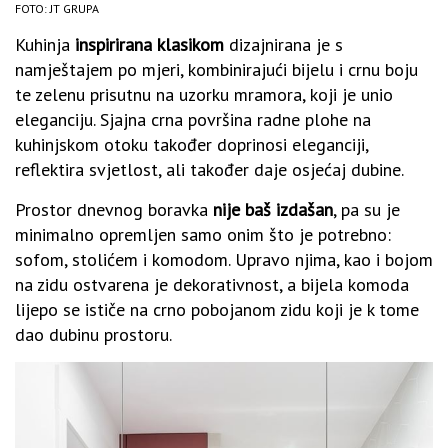
FOTO: JT GRUPA
Kuhinja
inspirirana klasikom
dizajnirana je s
namještajem po mjeri, kombinirajući bijelu i crnu boju
te zelenu prisutnu na uzorku mramora, koji je unio
eleganciju. Sjajna crna površina radne plohe na
kuhinjskom otoku također doprinosi eleganciji,
reflektira svjetlost, ali također daje osjećaj dubine.
Prostor dnevnog boravka
nije baš izdašan
, pa su je
minimalno opremljen samo onim što je potrebno:
sofom, stolićem i komodom. Upravo njima, kao i bojom
na zidu ostvarena je dekorativnost, a bijela komoda
lijepo se ističe na crno pobojanom zidu koji je k tome
dao dubinu prostoru.