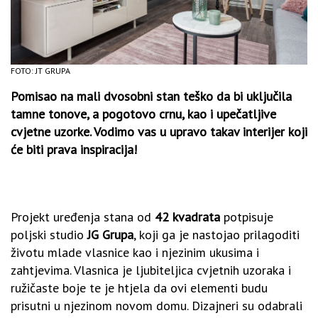
FOTO: JT GRUPA
Pomisao na mali dvosobni stan teško da bi uključila
tamne tonove, a pogotovo crnu, kao i upečatljive
cvjetne uzorke. Vodimo vas u upravo takav interijer koji
će biti prava inspiracija!
Projekt uređenja stana od
42 kvadrata
potpisuje
poljski studio
JG Grupa
, koji ga je nastojao prilagoditi
životu mlade vlasnice kao i njezinim ukusima i
zahtjevima. Vlasnica je ljubiteljica cvjetnih uzoraka i
ružičaste boje te je htjela da ovi elementi budu
prisutni u njezinom novom domu. Dizajneri su odabrali