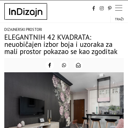
Skip
to
content
TRAŽI
DIZAJNERSKI PROSTORI
ELEGANTNIH 42 KVADRATA:
neuobičajen izbor boja i uzoraka za
mali prostor pokazao se kao zgoditak