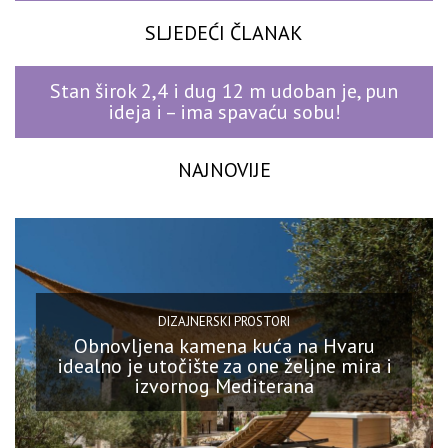
SLJEDEĆI ČLANAK
Stan širok 2,4 i dug 12 m udoban je, pun
ideja i – ima spavaću sobu!
NAJNOVIJE
DIZAJNERSKI PROSTORI
Obnovljena kamena kuća na Hvaru
idealno je utočište za one željne mira i
izvornog Mediterana