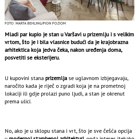
FOTO: MARTA BEHLING/PION POZIOM
Mladi par kupio je stan u Varšavi u prizemlju i s velikim
vrtom, što je i bila vlasnice budući da je krajobrazna
arhitektica koja jedva čeka, nakon uređenja doma,
posvetiti se eksterijeru.
U kupovini stana
prizemlja
se uglavnom izbjegavaju,
naročito kada je riječ o zgradi koja je na prometnoj
lokaciji ili gdje prolazi puno ljudi, a stan je okrenut
prema ulici.
No, ako je u sklopu stana i vrt, što je sve češća opcija
u
modernoj stambenoj arhitekturi
, onda interes itekako