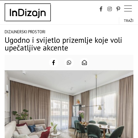
Skip
to
content
TRAŽI
DIZAJNERSKI PROSTORI
Ugodno i svijetlo prizemlje koje voli
upečatljive akcente