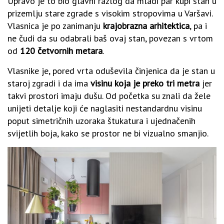
Upravo je to bio glavni razlog da mladi par kupi stan u
prizemlju stare zgrade s visokim stropovima u Varšavi.
Vlasnica je po zanimanju
krajobrazna arhitektica
, pa i
ne čudi da su odabrali baš ovaj stan, povezan s vrtom
od
120 četvornih metara
.
Vlasnike je, pored vrta oduševila činjenica da je stan u
staroj zgradi i da ima
visinu koja je preko tri metra
jer
takvi prostori imaju dušu. Od početka su znali da žele
unijeti detalje koji će naglasiti nestandardnu visinu
poput simetričnih uzoraka štukatura i ujednačenih
svijetlih boja, kako se prostor ne bi vizualno smanjio.