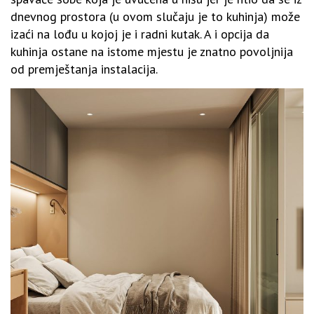
dnevnog prostora (u ovom slučaju je to kuhinja) može
izaći na lođu u kojoj je i radni kutak. A i opcija da
kuhinja ostane na istome mjestu je znatno povoljnija
od premještanja instalacija.