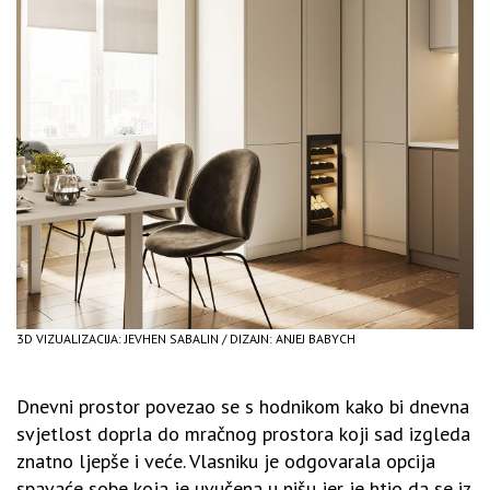
3D VIZUALIZACIJA: JEVHEN SABALIN / DIZAJN: ANJEJ BABYCH
Dnevni prostor povezao se s hodnikom kako bi dnevna
svjetlost doprla do mračnog prostora koji sad izgleda
znatno ljepše i veće. Vlasniku je odgovarala opcija
spavaće sobe koja je uvučena u nišu jer je htio da se iz