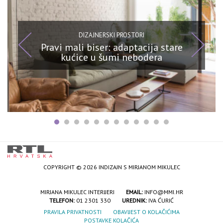
DIZAJNERSKI PROSTORI
Pravi mali biser: adaptacija stare
kućice u šumi nebodera
COPYRIGHT © 2026 INDIZAJN S MIRJANOM MIKULEC
MIRJANA MIKULEC INTERIJERI
EMAIL:
INFO@MMI.HR
TELEFON:
01 2301 330
UREDNIK:
IVA ĆURIĆ
PRAVILA PRIVATNOSTI
OBAVIJEST O KOLAČIĆIMA
POSTAVKE KOLAČIĆA