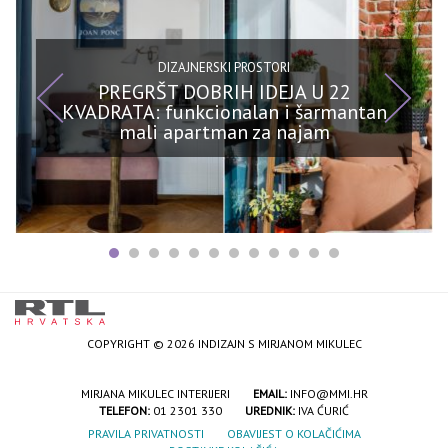
DIZAJNERSKI PROSTORI
PREGRŠT DOBRIH IDEJA U 22
KVADRATA: funkcionalan i šarmantan
mali apartman za najam
COPYRIGHT © 2026 INDIZAJN S MIRJANOM MIKULEC
MIRJANA MIKULEC INTERIJERI
EMAIL:
INFO@MMI.HR
TELEFON:
01 2301 330
UREDNIK:
IVA ĆURIĆ
PRAVILA PRIVATNOSTI
OBAVIJEST O KOLAČIĆIMA