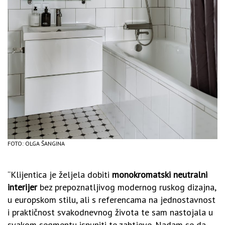
FOTO: OLGA ŠANGINA
“Klijentica je željela dobiti
monokromatski neutralni
interijer
bez prepoznatljivog modernog ruskog dizajna,
u europskom stilu, ali s referencama na jednostavnost
i praktičnost svakodnevnog života te sam nastojala u
svakom segmentu ispuniti te zahtjeve. Nadam se da