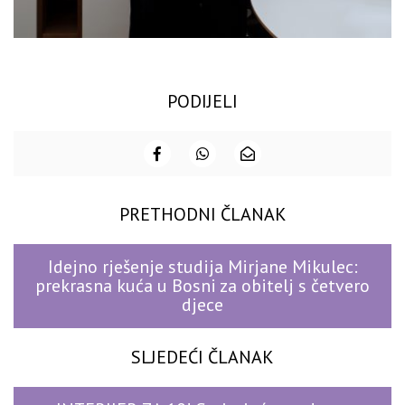
PODIJELI
PRETHODNI ČLANAK
Idejno rješenje studija Mirjane Mikulec:
prekrasna kuća u Bosni za obitelj s četvero
djece
SLJEDEĆI ČLANAK