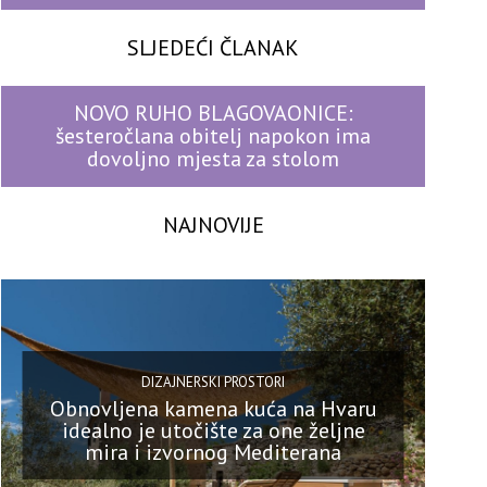
SLJEDEĆI ČLANAK
NOVO RUHO BLAGOVAONICE:
šesteročlana obitelj napokon ima
dovoljno mjesta za stolom
NAJNOVIJE
DIZAJNERSKI PROSTORI
Obnovljena kamena kuća na Hvaru
idealno je utočište za one željne
mira i izvornog Mediterana