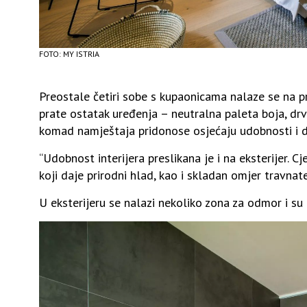
FOTO: MY ISTRIA
Preostale četiri sobe s kupaonicama nalaze se na p
prate ostatak uređenja – neutralna paleta boja, drvo
komad namještaja pridonose osjećaju udobnosti i d
“Udobnost interijera preslikana je i na eksterijer. 
koji daje prirodni hlad, kao i skladan omjer travnate
U eksterijeru se nalazi nekoliko zona za odmor i su