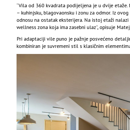
“Vila od 360 kvadrata podijeljena je u dvije etaže. 
– kuhinjsku, blagovaonsku i zonu za odmor. Iz ovog d
odnosu na ostatak eksterijera. Na istoj etaži nalaz
wellness zona koja ima zasebni ulaz”, opisuje Mateja 
Pri adaptaciji vile puno je pažnje posvećeno detalji
kombiniran je suvremeni stil s klasičnim elementim