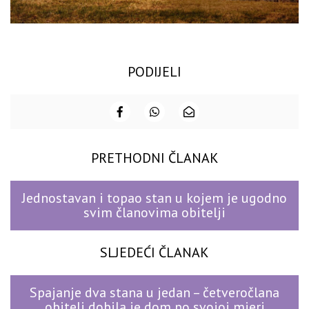
PODIJELI
PRETHODNI ČLANAK
Jednostavan i topao stan u kojem je ugodno
svim članovima obitelji
SLJEDEĆI ČLANAK
Spajanje dva stana u jedan – četveročlana
obitelj dobila je dom po svojoj mjeri