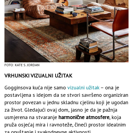
FOTO: KATE S. JORDAN
VRHUNSKI VIZUALNI UŽITAK
Gogginsova kuća nije samo
vizualni užitak
– ona je
postavljena s idejom da se stvori savršeno organiziran
prostor povezan u jednu skladnu cjelinu koji je ugodan
za život. Gledajući ovaj dom, jasno je da je pažnja
usmjerena na stvaranje
harmonične atmosfere
, koja
pruža osjećaj mira i ravnoteže, čineći prostor idealnim
za opuštanje i svakodnevne aktivnosti.