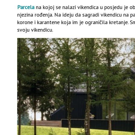
Parcela
na kojoj se nalazi vikendica u posjedu je ob
njezina rođenja. Na ideju da sagradi vikendicu na p
korone i karantene koja im je ograničila kretanje. Smj
svoju vikendicu.