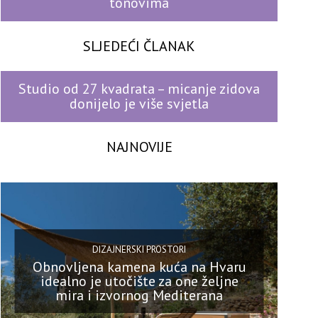
tonovima
SLJEDEĆI ČLANAK
Studio od 27 kvadrata – micanje zidova
donijelo je više svjetla
NAJNOVIJE
DIZAJNERSKI PROSTORI
Obnovljena kamena kuća na Hvaru
idealno je utočište za one željne
mira i izvornog Mediterana