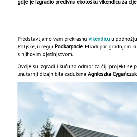
gdje je izgradio predivnu ekološku vikendicu za cijel
Predstavljamo vam prekrasnu
vikendicu
u podnožj
Poljske, u regiji
Podkarpacie
. Mladi par gradnjom k
s njihovim djetinjstvom.
Ovdje su izgradili kuću za odmor za čiji projekt se 
unutarnji dizajn bila zadužena
Agnieszka Cygańczuk i