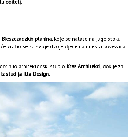
u obitelj.
u
Bieszczadzkih planina
, koje se nalaze na jugoistoku
uće vratio se sa svoje dvoje djece na mjesta povezana
pobrinuo arhitektonski studio
Kres Architekci
, dok je za
z studija Illa Design.