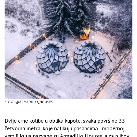
FOTO: @ARMADILLO_HOUSES
Dvije crne kolibe u obliku kupole, svaka površine 33
četvorna metra, koje nalikuju pasancima i modernoj
verziji iglua nazvane su Armadillo Houses, a za njihov