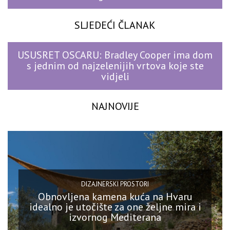
SLJEDEĆI ČLANAK
USUSRET OSCARU: Bradley Cooper ima dom
s jednim od najzelenijih vrtova koje ste
vidjeli
NAJNOVIJE
DIZAJNERSKI PROSTORI
Obnovljena kamena kuća na Hvaru
idealno je utočište za one željne mira i
izvornog Mediterana