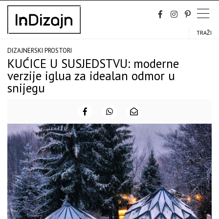
Skip
to
content
TRAŽI
DIZAJNERSKI PROSTORI
KUĆICE U SUSJEDSTVU: moderne
verzije iglua za idealan odmor u
snijegu