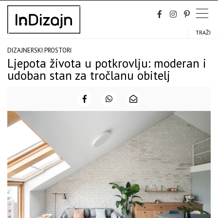
Skip
to
content
TRAŽI
DIZAJNERSKI PROSTORI
Ljepota života u potkrovlju: moderan i
udoban stan za tročlanu obitelj