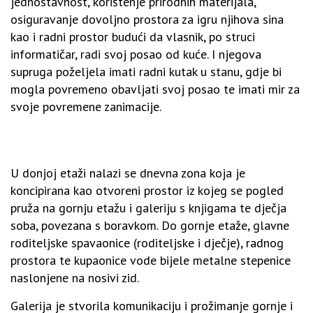
jednostavnost, korištenje prirodnih materijala,
osiguravanje dovoljno prostora za igru njihova sina
kao i radni prostor budući da vlasnik, po struci
informatičar, radi svoj posao od kuće. I njegova
supruga poželjela imati radni kutak u stanu, gdje bi
mogla povremeno obavljati svoj posao te imati mir za
svoje povremene zanimacije.
U donjoj etaži nalazi se dnevna zona koja je
koncipirana kao otvoreni prostor iz kojeg se pogled
pruža na gornju etažu i galeriju s knjigama te dječja
soba, povezana s boravkom. Do gornje etaže, glavne
roditeljske spavaonice (roditeljske i dječje), radnog
prostora te kupaonice vode bijele metalne stepenice
naslonjene na nosivi zid.
Galerija je stvorila komunikaciju i prožimanje gornje i