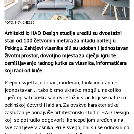
FOTO: HEY!CHEESE
Arhitekti iz HAO Design studija uredili su dvoetažni
stan od 100 četvornih metara za mladu obitelj u
Pekingu. Zahtjevi vlasnika bili su udoban i jednostavan
životni prostor, dovoljno mjesta za dječju igru te
osmišljavanje radnog kutka za vlasnika, informatičara
koji radi od kuće
Prepun svjetla, udoban, moderan, funkcionalan i –
jednostavan… tako bismo ukratko mogli u nekoliko
riječi opisati prekrasan dvoetažni stan koji se nalazi u
pekinškoj četvrti Haidian. Za ovakve karakteristike
zaslužan je ponajviše arhitektonski studio HAO Design
koji se potrudio odgovoriti koncepcijom uređenja na
sve zahtjeve vlasnika. Prije svega, oni su se odnosili na