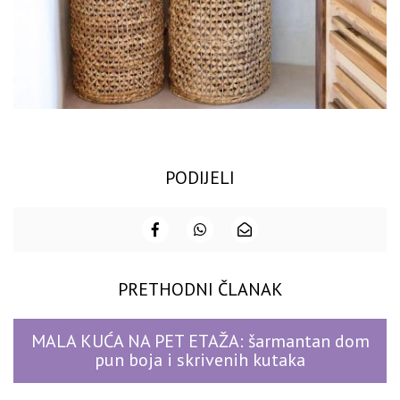
PODIJELI
PRETHODNI ČLANAK
MALA KUĆA NA PET ETAŽA: šarmantan dom
pun boja i skrivenih kutaka