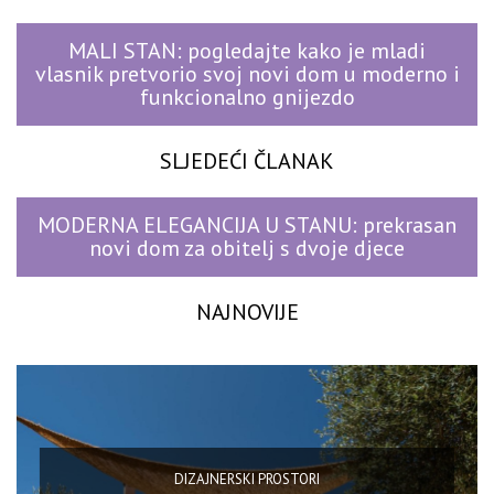
MALI STAN: pogledajte kako je mladi
vlasnik pretvorio svoj novi dom u moderno i
funkcionalno gnijezdo
SLJEDEĆI ČLANAK
MODERNA ELEGANCIJA U STANU: prekrasan
novi dom za obitelj s dvoje djece
NAJNOVIJE
DIZAJNERSKI PROSTORI