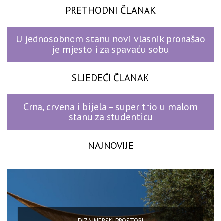
PRETHODNI ČLANAK
U jednosobnom stanu novi vlasnik pronašao
je mjesto i za spavaću sobu
SLJEDEĆI ČLANAK
Crna, crvena i bijela – super trio u malom
stanu za studenticu
NAJNOVIJE
DIZAJNERSKI PROSTORI