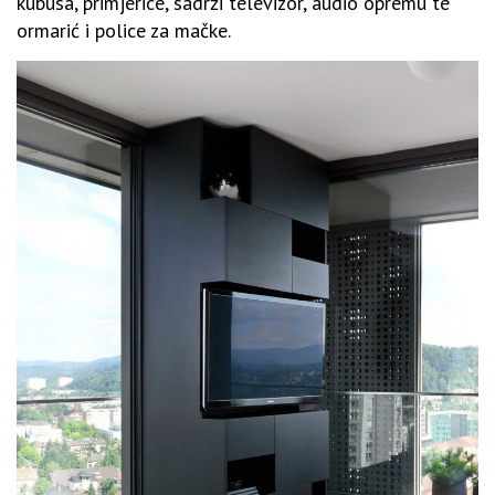
kubusa, primjerice, sadrži televizor, audio opremu te
ormarić i police za mačke.