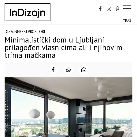
Skip
to
content
TRAŽI
DIZAJNERSKI PROSTORI
Minimalistički dom u Ljubljani
prilagođen vlasnicima ali i njihovim
trima mačkama