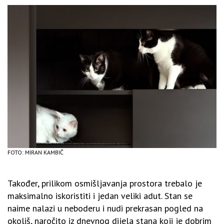
FOTO: MIRAN KAMBIČ
Također, prilikom osmišljavanja prostora trebalo je
maksimalno iskoristiti i jedan veliki adut. Stan se
naime nalazi u neboderu i nudi prekrasan pogled na
okoliš, naročito iz dnevnog dijela stana koji je dobrim