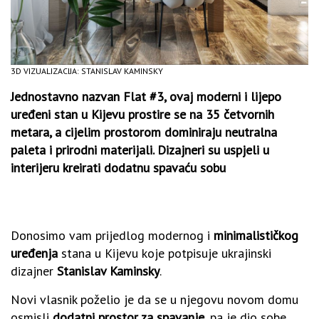
3D VIZUALIZACIJA: STANISLAV KAMINSKY
Jednostavno nazvan Flat #3, ovaj moderni i lijepo
uređeni stan u Kijevu prostire se na 35 četvornih
metara, a cijelim prostorom dominiraju neutralna
paleta i prirodni materijali. Dizajneri su uspjeli u
interijeru kreirati dodatnu spavaću sobu
Donosimo vam prijedlog modernog i
minimalističkog
uređenja
stana u Kijevu koje potpisuje ukrajinski
dizajner
Stanislav Kaminsky
.
Novi vlasnik poželio je da se u njegovu novom domu
osmisli
dodatni prostor za spavanje
, pa je dio sobe,