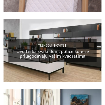
TRENDOVI I NOVITETI
Ovo treba svaki dom: police koje se
prilagođavaju vašim kvadratima