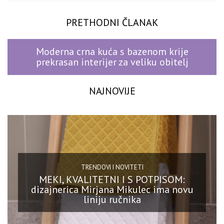
PRETHODNI ČLANAK
Moderna crna kuća s bazenom krije
prekrasan interijer za veliku obitelj
NAJNOVIJE
TRENDOVI I NOVITETI
MEKI, KVALITETNI I S POTPISOM:
dizajnerica Mirjana Mikulec ima novu
liniju ručnika