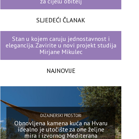
za cijelu obitelj
SLJEDEĆI ČLANAK
Stan u kojem caruju jednostavnost i
elegancija. Zavirite u novi projekt studija
Mirjane Mikulec
NAJNOVIJE
DIZAJNERSKI PROSTORI
Obnovljena kamena kuća na Hvaru
idealno je utočište za one željne
mira i izvornog Mediterana