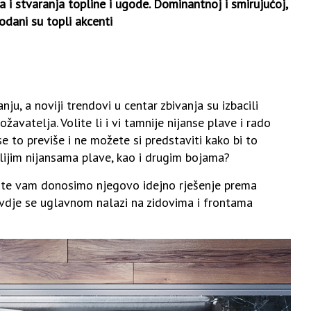
 i stvaranja topline i ugode. Dominantnoj i smirujućoj,
odani su topli akcenti
nju, a noviji trendovi u centar zbivanja su izbacili
žavatelja. Volite li i vi tamnije nijanse plave i rado
se to previše i ne možete si predstaviti kako bi to
tlijim nijansama plave, kao i drugim bojama?
ija te vam donosimo njegovo idejno rješenje prema
ovdje se uglavnom nalazi na zidovima i frontama