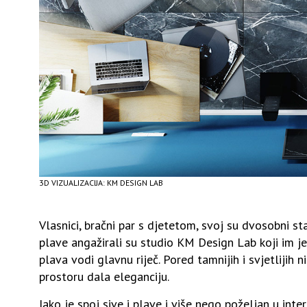
3D VIZUALIZACIJA: KM DESIGN LAB
Vlasnici, bračni par s djetetom, svoj su dvosobni stan
plave angažirali su studio KM Design Lab koji im je
plava vodi glavnu riječ. Pored tamnijih i svjetlijih n
prostoru dala eleganciju.
Iako je spoj sive i plave i više nego poželjan u inte