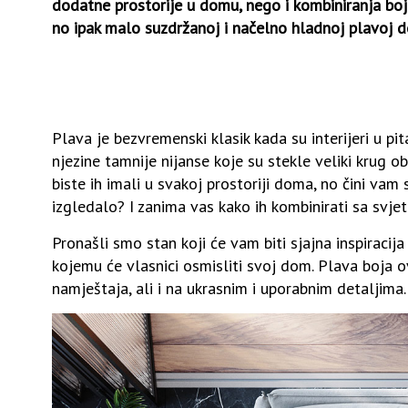
dodatne prostorije u domu, nego i kombiniranja boja
no ipak malo suzdržanoj i načelno hladnoj plavoj d
Plava je bezvremenski klasik kada su interijeri u pita
njezine tamnije nijanse koje su stekle veliki krug obo
biste ih imali u svakoj prostoriji doma, no čini vam 
izgledalo? I zanima vas kako ih kombinirati sa svje
Pronašli smo stan koji će vam biti sjajna inspirac
kojemu će vlasnici osmisliti svoj dom. Plava boja 
namještaja, ali i na ukrasnim i uporabnim detaljima.