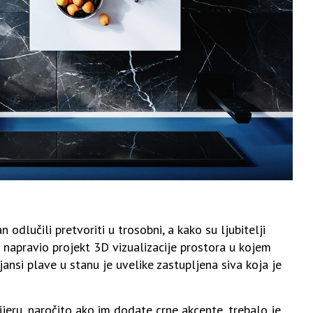
 odlučili pretvoriti u trosobni, a kako su ljubitelji
 napravio projekt 3D vizualizacije prostora u kojem
ijansi plave u stanu je uvelike zastupljena siva koja je
rijeru, naročito ako im dodate crne akcente, trebalo je,