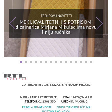
TRENDOVI I NOVITETI
MEKI, KVALITETNI I S POTPISOM:
dizajnerica Mirjana Mikulec ima novu
liniju ručnika
COPYRIGHT © 2026 INDIZAJN S MIRJANOM MIKULEC
MIRJANA MIKULEC INTERIJERI
EMAIL:
INFO@MMI.HR
TELEFON:
01 2301 330
UREDNIK:
IVA ĆURIĆ
PRAVILA PRIVATNOSTI
OBAVIJEST O KOLAČIĆIMA
POSTAVKE KOLAČIĆA