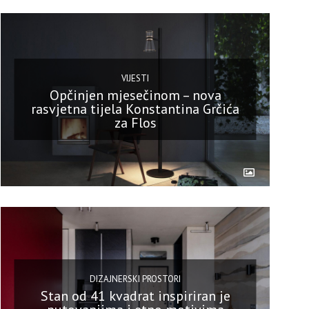
VIJESTI
Opčinjen mjesečinom – nova
rasvjetna tijela Konstantina Grčića
za Flos
DIZAJNERSKI PROSTORI
Stan od 41 kvadrat inspiriran je