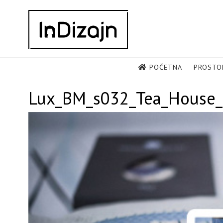
Skip
to
content
POČETNA
PROSTO
Lux_BM_s032_Tea_House