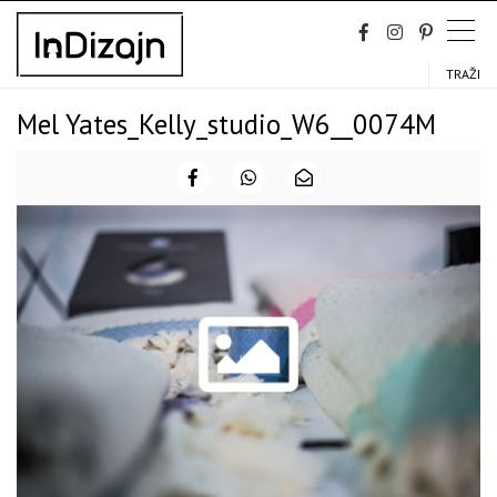
Skip
to
content
TRAŽI
Mel Yates_Kelly_studio_W6__0074M