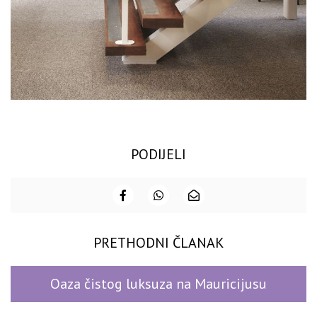
PODIJELI
PRETHODNI ČLANAK
Oaza čistog luksuza na Mauricijusu