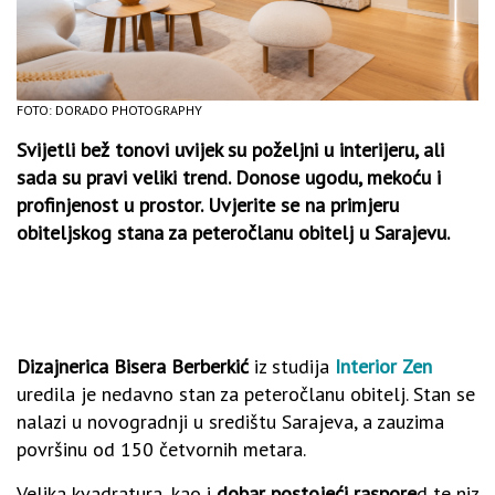
FOTO: DORADO PHOTOGRAPHY
Svijetli bež tonovi uvijek su poželjni u interijeru, ali
sada su pravi veliki trend. Donose ugodu, mekoću i
profinjenost u prostor. Uvjerite se na primjeru
obiteljskog stana za peteročlanu obitelj u Sarajevu.
Dizajnerica Bisera Berberkić
iz studija
Interior Zen
uredila je nedavno stan za peteročlanu obitelj. Stan se
nalazi u novogradnji u središtu Sarajeva, a zauzima
površinu od 150 četvornih metara.
Velika kvadratura, kao i
dobar postojeći raspore
d te niz