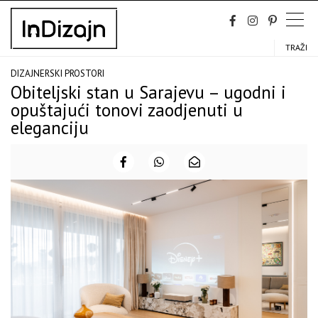
Skip
to
content
TRAŽI
DIZAJNERSKI PROSTORI
Obiteljski stan u Sarajevu – ugodni i
opuštajući tonovi zaodjenuti u
eleganciju