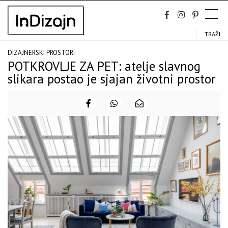
Skip
to
content
TRAŽI
DIZAJNERSKI PROSTORI
POTKROVLJE ZA PET: atelje slavnog
slikara postao je sjajan životni prostor