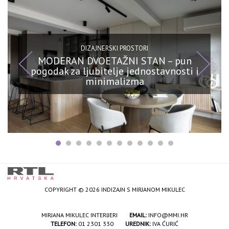
DIZAJNERSKI PROSTORI
MODERAN DVOETAŽNI STAN – pun
pogodak za ljubitelje jednostavnosti i
minimalizma
COPYRIGHT © 2026 INDIZAJN S MIRJANOM MIKULEC
MIRJANA MIKULEC INTERIJERI
EMAIL:
INFO@MMI.HR
TELEFON:
01 2301 330
UREDNIK:
IVA ĆURIĆ