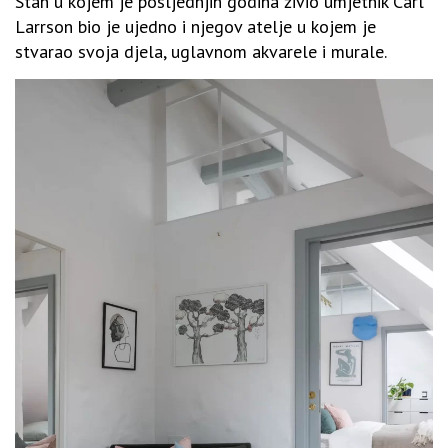
Stan u kojem je posljednjih godina živio umjetnik Carl
Larrson bio je ujedno i njegov atelje u kojem je
stvarao svoja djela, uglavnom akvarele i murale.