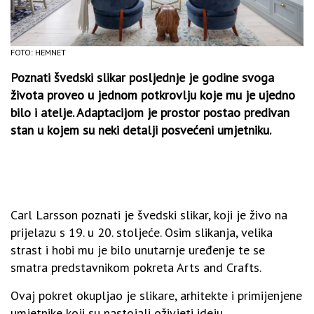
FOTO: HEMNET
Poznati švedski slikar posljednje je godine svoga
života proveo u jednom potkrovlju koje mu je ujedno
bilo i atelje. Adaptacijom je prostor postao predivan
stan u kojem su neki detalji posvećeni umjetniku.
Carl Larsson poznati je švedski slikar, koji je živo na
prijelazu s 19. u 20. stoljeće. Osim slikanja, velika
strast i hobi mu je bilo unutarnje uređenje te se
smatra predstavnikom pokreta Arts and Crafts.
Ovaj pokret okupljao je slikare, arhitekte i primijenjene
umjetnike koji su nastojali oživjeti ideju