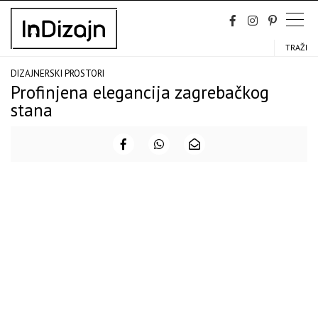
Skip
to
content
TRAŽI
DIZAJNERSKI PROSTORI
Profinjena elegancija zagrebačkog
stana