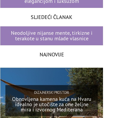
elegancijom i luksuzom
SLJEDEĆI ČLANAK
Neodoljive nijanse mente, tirkizne i
terakote u stanu mlade vlasnice
NAJNOVIJE
DIZAJNERSKI PROSTORI
Obnovljena kamena kuća na Hvaru
idealno je utočište za one željne
mira i izvornog Mediterana