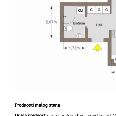
Prednosti malog stana
Druga prednost
ovoga malog stana
,
površina od 40