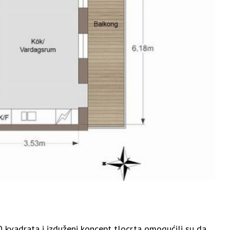
 kvadrata i izduženi koncept tlocrta omogućili su da