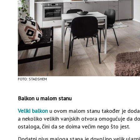
FOTO: STADSHEM
Balkon u malom stanu
Veliki balkon
u ovom malom stanu također je dodatn
a nekoliko velikih vanjskih otvora omogućuje da dov
ostaloga, čini da se doima većim nego što jest.
Dodatni plus maloga stana je dovoljno velik ulazni