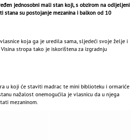
eđen jednosobni mali stan koji, s obzirom na odijeljeni
uti stana su postojanje mezanina i balkon od 10
asnice koja ga je uredila sama, sljedeći svoje želje i
. Visina stropa tako je iskorištena za izgradnju
a u koji će staviti madrac te mini biblioteku i ormariće
anu nažalost onemogućila je vlasnicu da u njega
etati mezaninom.