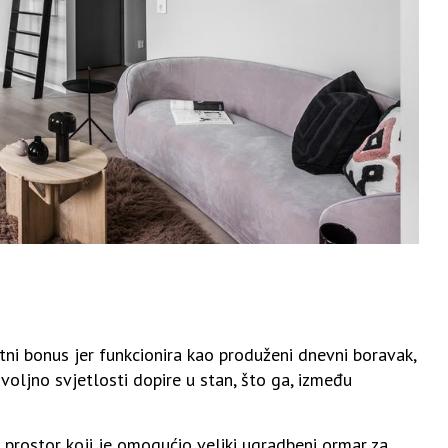
i bonus jer funkcionira kao produženi dnevni boravak,
oljno svjetlosti dopire u stan, što ga, između
 prostor koji je omogućio veliki ugradbeni ormar za