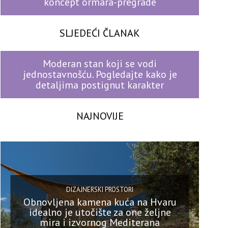
koncept ormara-pregrade
SLJEDEĆI ČLANAK
Moderan stan koji se vodi
jednostavnošću. Pogledajte kako je
detaljima postignut karakter
NAJNOVIJE
DIZAJNERSKI PROSTORI
Obnovljena kamena kuća na Hvaru
idealno je utočište za one željne
mira i izvornog Mediterana