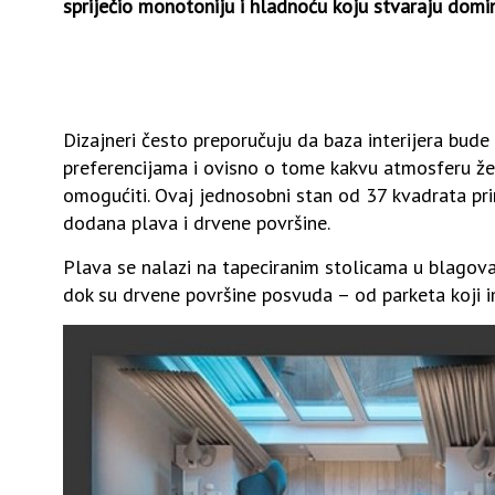
spriječio monotoniju i hladnoću koju stvaraju domin
Dizajneri često preporučuju da baza interijera bud
preferencijama i ovisno o tome kakvu atmosferu želi
omogućiti. Ovaj jednosobni stan od 37 kvadrata prim
dodana plava i drvene površine.
Plava se nalazi na tapeciranim stolicama u blagova
dok su drvene površine posvuda – od parketa koji im