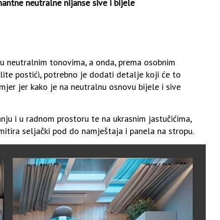
antne neutralne nijanse sive i bijele
e u neutralnim tonovima, a onda, prema osobnim
te postići, potrebno je dodati detalje koji će to
jer jer kako je na neutralnu osnovu bijele i sive
nju i u radnom prostoru te na ukrasnim jastučićima,
itira seljački pod do namještaja i panela na stropu.