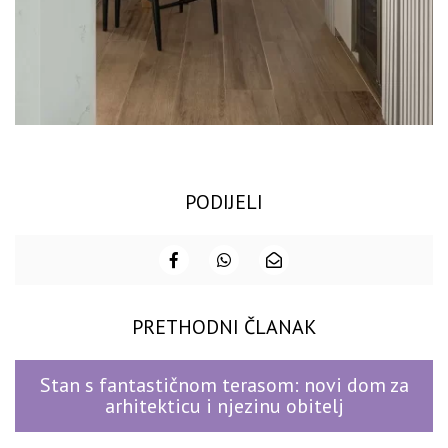
PODIJELI
PRETHODNI ČLANAK
Stan s fantastičnom terasom: novi dom za
arhitekticu i njezinu obitelj