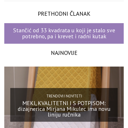
PRETHODNI ČLANAK
Stančić od 33 kvadrata u koji je stalo sve
potrebno, pa i krevet i radni kutak
NAJNOVIJE
TRENDOVI I NOVITETI
MEKI, KVALITETNI I S POTPISOM:
dizajnerica Mirjana Mikulec ima novu
liniju ručnika