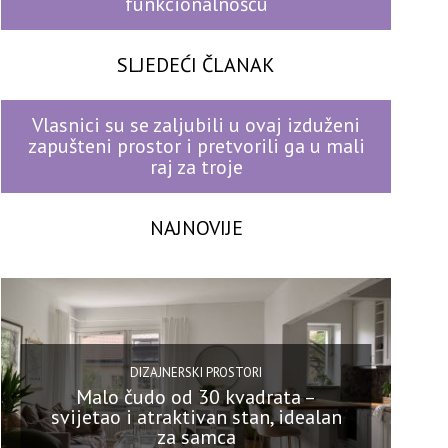
funkcionalnošću
SLJEDEĆI ČLANAK
Vlasnici su se zaljubili u ovaj izduženi
zapušteni prostor i pretvorili ga u mali
raj za troje
NAJNOVIJE
DIZAJNERSKI PROSTORI
Malo čudo od 30 kvadrata –
svijetao i atraktivan stan, idealan
za samca