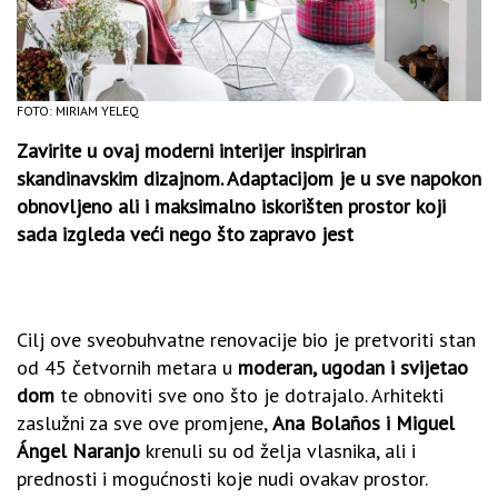
FOTO: MIRIAM YELEQ
Zavirite u ovaj moderni interijer inspiriran
skandinavskim dizajnom. Adaptacijom je u sve napokon
obnovljeno ali i maksimalno iskorišten prostor koji
sada izgleda veći nego što zapravo jest
Cilj ove sveobuhvatne renovacije bio je pretvoriti stan
od 45 četvornih metara u
moderan, ugodan i svijetao
dom
te obnoviti sve ono što je dotrajalo. Arhitekti
zaslužni za sve ove promjene,
Ana Bolaños i Miguel
Ángel Naranjo
krenuli su od želja vlasnika, ali i
prednosti i mogućnosti koje nudi ovakav prostor.