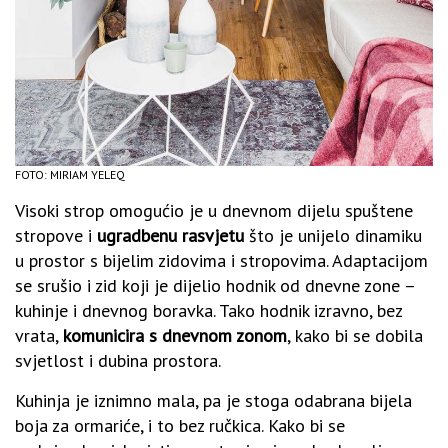
FOTO: MIRIAM YELEQ
Visoki strop omogućio je u dnevnom dijelu spuštene
stropove i
ugradbenu rasvjetu
što je unijelo dinamiku
u prostor s bijelim zidovima i stropovima. Adaptacijom
se srušio i zid koji je dijelio hodnik od dnevne zone –
kuhinje i dnevnog boravka. Tako hodnik izravno, bez
vrata,
komunicira s dnevnom zonom
, kako bi se dobila
svjetlost i dubina prostora.
Kuhinja je iznimno mala, pa je stoga odabrana bijela
boja za ormariće, i to bez ručkica. Kako bi se