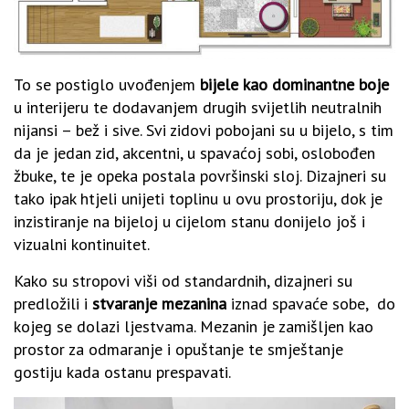
To se postiglo uvođenjem
bijele kao dominantne boje
u interijeru te dodavanjem drugih svijetlih neutralnih
nijansi – bež i sive. Svi zidovi pobojani su u bijelo, s tim
da je jedan zid, akcentni, u spavaćoj sobi, oslobođen
žbuke, te je opeka postala površinski sloj. Dizajneri su
tako ipak htjeli unijeti toplinu u ovu prostoriju, dok je
inzistiranje na bijeloj u cijelom stanu donijelo još i
vizualni kontinuitet.
Kako su stropovi viši od standardnih, dizajneri su
predložili i
stvaranje mezanina
iznad spavaće sobe, do
kojeg se dolazi ljestvama. Mezanin je zamišljen kao
prostor za odmaranje i opuštanje te smještanje
gostiju kada ostanu prespavati.