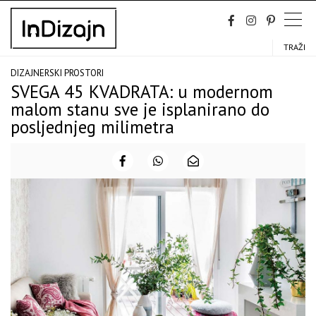
Skip
to
content
TRAŽI
DIZAJNERSKI PROSTORI
SVEGA 45 KVADRATA: u modernom
malom stanu sve je isplanirano do
posljednjeg milimetra