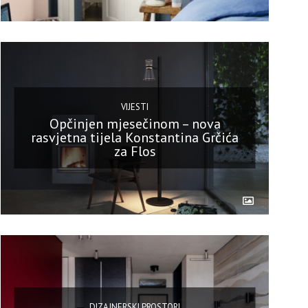
VIJESTI
Opčinjen mjesečinom – nova
rasvjetna tijela Konstantina Grčića
za Flos
DIZAJNERSKI PROSTORI