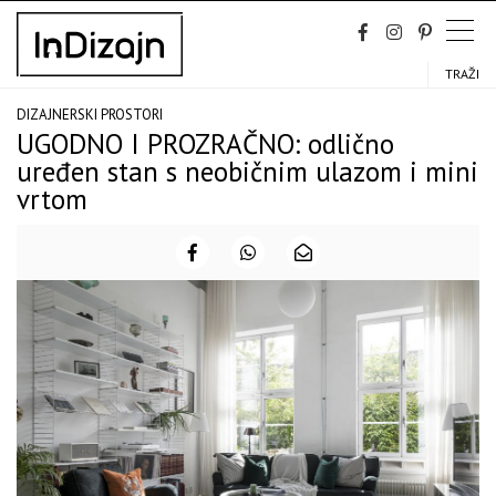
Skip
to
content
TRAŽI
DIZAJNERSKI PROSTORI
UGODNO I PROZRAČNO: odlično
uređen stan s neobičnim ulazom i mini
vrtom