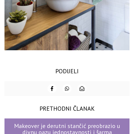
PODIJELI
PRETHODNI ČLANAK
Makeover je derutni stančić preobrazio u
divnu oazu jednostavnosti i šarma