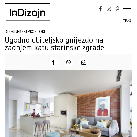
Skip
to
content
TRAŽI
DIZAJNERSKI PROSTORI
Ugodno obiteljsko gnijezdo na
zadnjem katu starinske zgrade