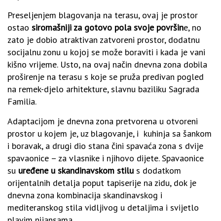
Preseljenjem blagovanja na terasu, ovaj je prostor
ostao
siromašniji za gotovo pola svoje površin
e, no
zato je dobio atraktivan zatvoreni prostor, dodatnu
socijalnu zonu u kojoj se može boraviti i kada je vani
kišno vrijeme. Usto, na ovaj način dnevna zona dobila
proširenje na terasu s koje se pruža predivan pogled
na remek-djelo arhitekture, slavnu baziliku Sagrada
Familia.
Adaptacijom je dnevna zona pretvorena u otvoreni
prostor u kojem je, uz blagovanje, i kuhinja sa šankom
i boravak, a drugi dio stana čini spavaća zona s dvije
spavaonice – za vlasnike i njihovo dijete. Spavaonice
su
uređene u skandinavskom stilu
s dodatkom
orijentalnih detalja poput tapiserije na zidu, dok je
dnevna zona kombinacija skandinavskog i
mediteranskog stila vidljivog u detaljima i svijetlo
plavim nijansama.