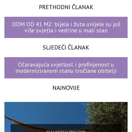
PRETHODNI ČLANAK
DOM OD 41 M2: bijela i žuta unijele su još
više svjetla i vedrine u mali stan
SLJEDEĆI ČLANAK
Očaravajuća svjetlost i profinjenost u
moderniziranom stanu tročlane obitelji
NAJNOVIJE