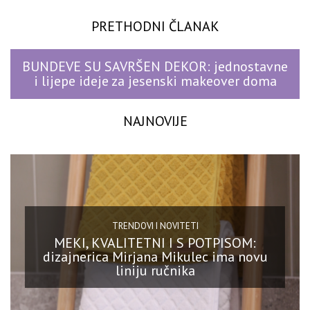
PRETHODNI ČLANAK
BUNDEVE SU SAVRŠEN DEKOR: jednostavne
i lijepe ideje za jesenski makeover doma
NAJNOVIJE
TRENDOVI I NOVITETI
MEKI, KVALITETNI I S POTPISOM:
dizajnerica Mirjana Mikulec ima novu
liniju ručnika