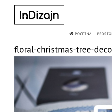
Skip
to
content
POČETNA
PROSTO
floral-christmas-tree-dec