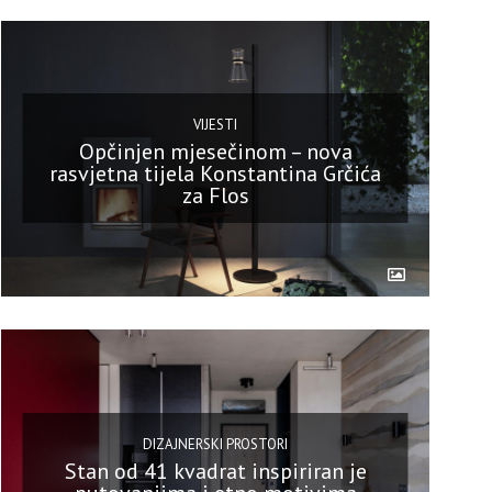
VIJESTI
Opčinjen mjesečinom – nova
rasvjetna tijela Konstantina Grčića
za Flos
DIZAJNERSKI PROSTORI
Stan od 41 kvadrat inspiriran je