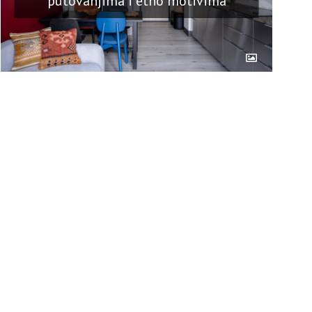
putovanjima i etno motivima