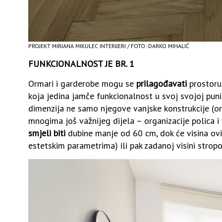
PROJEKT MIRJANA MIKULEC INTERIJERI / FOTO: DARKO MIHALIĆ
FUNKCIONALNOST JE BR. 1
Ormari i garderobe mogu se
prilagođavati
prostoru,
koja jedina jamče funkcionalnost u svoj svojoj pun
dimenzija ne samo njegove vanjske konstrukcije (orm
mnogima još važnijeg dijela – organizacije polica i
smjeli biti
dubine manje od 60 cm, dok će visina ovis
estetskim parametrima) ili pak zadanoj visini stropo