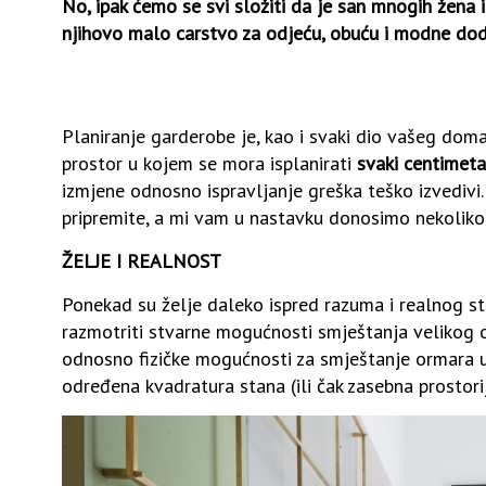
No, ipak ćemo se svi složiti da je san mnogih žena 
njihovo malo carstvo za odjeću, obuću i modne dod
Planiranje garderobe je, kao i svaki dio vašeg doma
prostor u kojem se mora isplanirati
svaki centimeta
izmjene odnosno ispravljanje greška teško izvedivi
pripremite, a mi vam u nastavku donosimo nekoliko 
ŽELJE I REALNOST
Ponekad su želje daleko ispred razuma i realnog st
razmotriti stvarne mogućnosti smještanja velikog or
odnosno fizičke mogućnosti za smještanje ormara u 
određena kvadratura stana (ili čak zasebna prostori