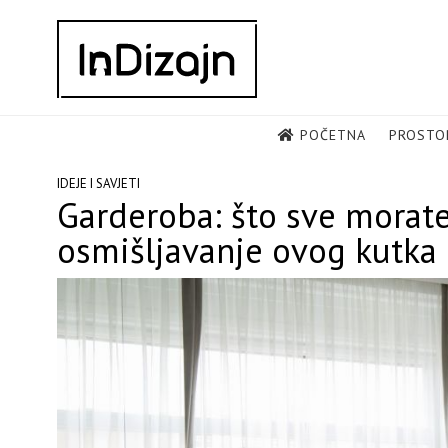
Skip
to
content
POČETNA
PROSTO
IDEJE I SAVJETI
Garderoba: što sve morate
osmišljavanje ovog kutka