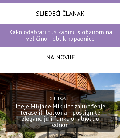
SLJEDEĆI ČLANAK
Kako odabrati tuš kabinu s obzirom na
veličinu i oblik kupaonice
NAJNOVIJE
IDEJE I SAVJETI
Ideje Mirjane Mikulec za uređenje
terase ili balkona – postignite
eleganciju i funkcionalnost u
jednom